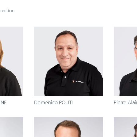
rection
NNE
Domenico POLITI
Pierre-Ala