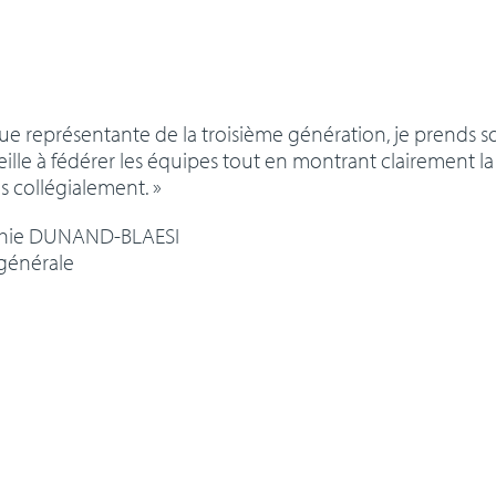
que représentante de la troisième génération, je prends s
veille à fédérer les équipes tout en montrant clairement l
s collégialement. »
hie DUNAND-BLAESI
 générale