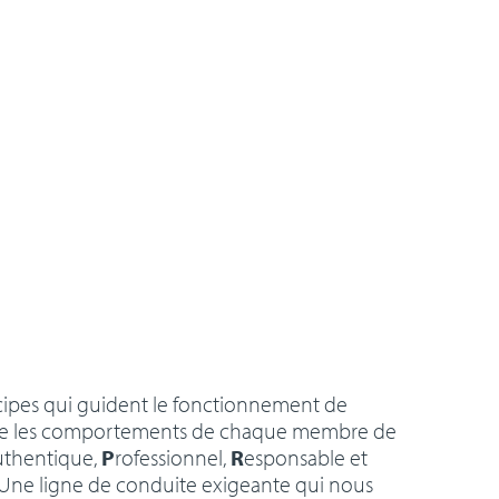
cipes qui guident le fonctionnement de
 que les comportements de chaque membre de
uthentique,
P
rofessionnel,
R
esponsable et
 Une ligne de conduite exigeante qui nous