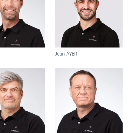
T
Jean AYER