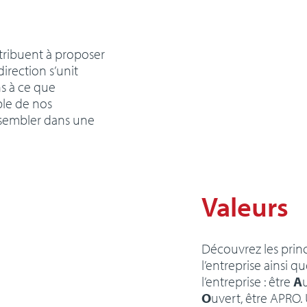
tribuent à proposer
direction s’unit
ns à ce que
ble de nos
assembler dans une
Valeurs
Découvrez les prin
l’entreprise ainsi
l’entreprise : être
A
O
uvert, être APRO.